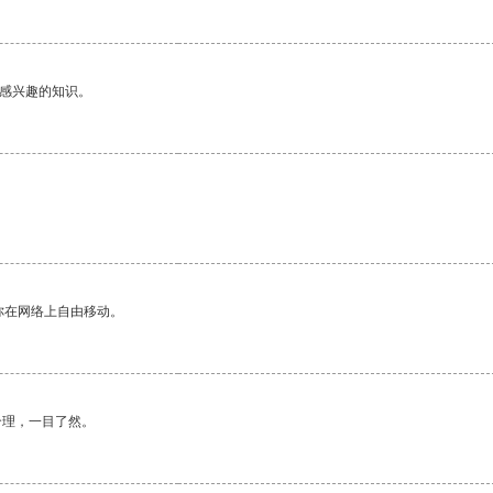
己感兴趣的知识。
你在网络上自由移动。
合理，一目了然。