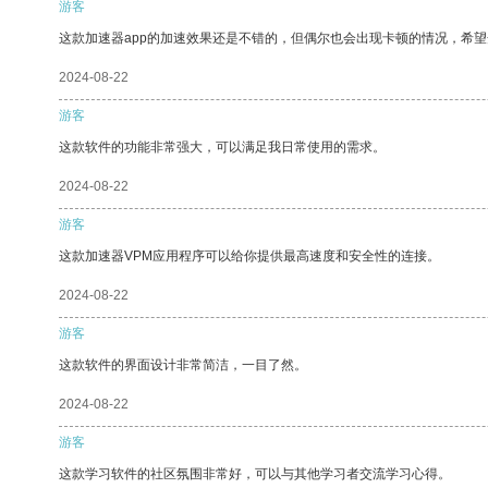
游客
这款加速器app的加速效果还是不错的，但偶尔也会出现卡顿的情况，希
2024-08-22
游客
这款软件的功能非常强大，可以满足我日常使用的需求。
2024-08-22
游客
这款加速器VPM应用程序可以给你提供最高速度和安全性的连接。
2024-08-22
游客
这款软件的界面设计非常简洁，一目了然。
2024-08-22
游客
这款学习软件的社区氛围非常好，可以与其他学习者交流学习心得。