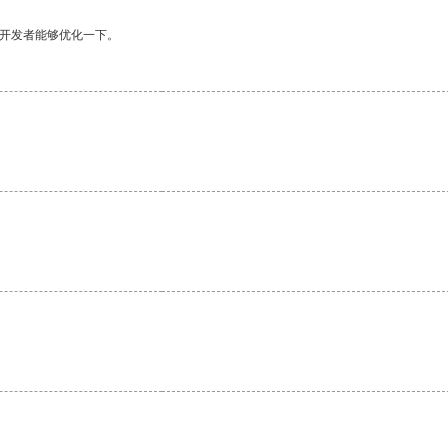
望开发者能够优化一下。