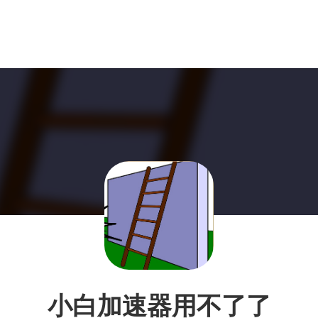
小白加速器用不了了