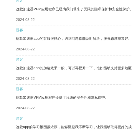
游客
这款加速器VPM应用程序已经为我们带来了无限的隐私保护和安全性保护
2024-08-22
游客
这款加速器app的客服很贴心，遇到问题都能及时解决，服务态度非常好。
2024-08-22
游客
这款加速器app的加速效果一般，可以再提升一下，比如能够支持更多地
2024-08-22
游客
这款加速器VPM应用程序提供了顶级的安全性和隐私保护。
2024-08-22
游客
这款app的学习氛围很浓厚，能够激励我不断学习，让我能够取得更好的成