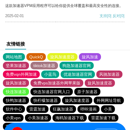
这款加速器VPM应用程序可以给你提供全球覆盖和最高安全性的连接。
2025-02-01
支持
[0]
反对
[0]
友情链接
网站地图
QuickQ
旋风加速度器
旋风加速
坚果加速器
tiktok加速器
狗急加速器官网
免费vqn外网加速
小蓝鸟
优途加速器官网
风驰加速器
旋风加速器
免费vps加速器外网苹果版
旋风加速度器
快连加速器
快连加速器官网入口
原子加速器
快鸭加速器
快柠檬加速器
旋风加速度器
外网网址导航
软件中心
雷霆加速
狂飙加速器
哔咔漫画
小美
小美vpn
小美加速器
海鸥加速器下载
雷霆加速下载
雷霆加速
海鸥加速度
雷霆加速版ins