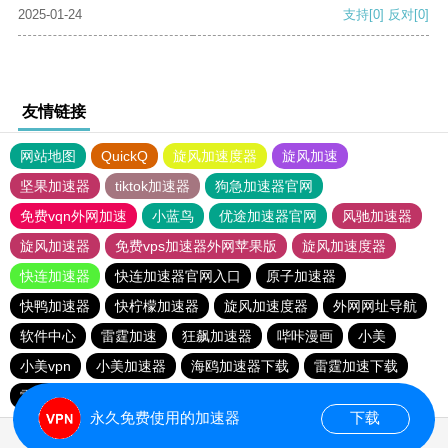
2025-01-24
支持
[0]
反对
[0]
友情链接
网站地图
QuickQ
旋风加速度器
旋风加速
坚果加速器
tiktok加速器
狗急加速器官网
免费vqn外网加速
小蓝鸟
优途加速器官网
风驰加速器
旋风加速器
免费vps加速器外网苹果版
旋风加速度器
快连加速器
快连加速器官网入口
原子加速器
快鸭加速器
快柠檬加速器
旋风加速度器
外网网址导航
软件中心
雷霆加速
狂飙加速器
哔咔漫画
小美
小美vpn
小美加速器
海鸥加速器下载
雷霆加速下载
雷霆加速
海鸥加速度
雷霆加速版ins
永久免费使用的加速器
下载