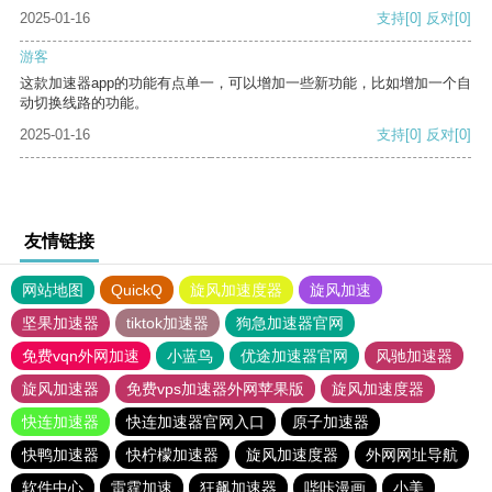
2025-01-16
支持
[0]
反对
[0]
游客
这款加速器app的功能有点单一，可以增加一些新功能，比如增加一个自
动切换线路的功能。
2025-01-16
支持
[0]
反对
[0]
友情链接
网站地图
QuickQ
旋风加速度器
旋风加速
坚果加速器
tiktok加速器
狗急加速器官网
免费vqn外网加速
小蓝鸟
优途加速器官网
风驰加速器
旋风加速器
免费vps加速器外网苹果版
旋风加速度器
快连加速器
快连加速器官网入口
原子加速器
快鸭加速器
快柠檬加速器
旋风加速度器
外网网址导航
软件中心
雷霆加速
狂飙加速器
哔咔漫画
小美