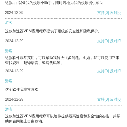
这款app就像我的娱乐小助手，随时随地为我的娱乐提供帮助。
2024-12-29
支持
[0]
反对
[0]
游客
这款加速器VPM应用程序提供了顶级的安全性和隐私保护。
2024-12-29
支持
[0]
反对
[0]
游客
这款软件非常实用，可以帮助我解决很多问题。比如，我可以使用它来
查找资料、翻译语言、编写代码等。
2024-12-29
支持
[0]
反对
[0]
游客
这个软件我非常喜欢
2024-12-29
支持
[0]
反对
[0]
游客
这款加速器VPM应用程序可以给你提供最高速度和安全性的连接，并帮
助你在网络上自由移动。