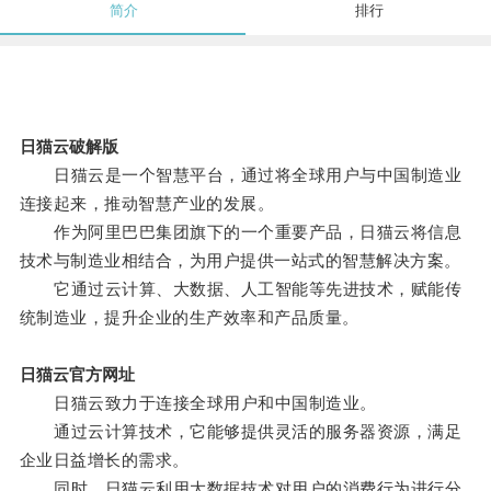
简介
排行
日猫云破解版
日猫云是一个智慧平台，通过将全球用户与中国制造业
连接起来，推动智慧产业的发展。
作为阿里巴巴集团旗下的一个重要产品，日猫云将信息
技术与制造业相结合，为用户提供一站式的智慧解决方案。
它通过云计算、大数据、人工智能等先进技术，赋能传
统制造业，提升企业的生产效率和产品质量。
日猫云官方网址
日猫云致力于连接全球用户和中国制造业。
通过云计算技术，它能够提供灵活的服务器资源，满足
企业日益增长的需求。
同时，日猫云利用大数据技术对用户的消费行为进行分