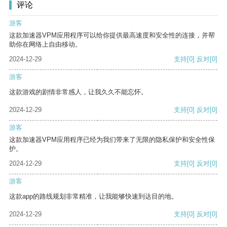
评论
游客
这款加速器VPM应用程序可以给你提供最高速度和安全性的连接，并帮
助你在网络上自由移动。
2024-12-29
支持
[0]
反对
[0]
游客
这款游戏的剧情非常感人，让我久久不能忘怀。
2024-12-29
支持
[0]
反对
[0]
游客
这款加速器VPM应用程序已经为我们带来了无限的隐私保护和安全性保
护。
2024-12-29
支持
[0]
反对
[0]
游客
这款app的路线规划非常精准，让我能够快速到达目的地。
2024-12-29
支持
[0]
反对
[0]