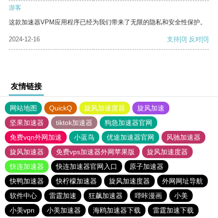
游客
这款加速器VPM应用程序已经为我们带来了无限的隐私和安全性保护。
2024-12-16
支持
[0]
反对
[0]
友情链接
网站地图
QuickQ
旋风加速度器
旋风加速
坚果加速器
tiktok加速器
狗急加速器官网
免费vqn外网加速
小蓝鸟
优途加速器官网
风驰加速器
旋风加速器
免费vps加速器外网苹果版
旋风加速度器
快连加速器
快连加速器官网入口
原子加速器
快鸭加速器
快柠檬加速器
旋风加速度器
外网网址导航
软件中心
雷霆加速
狂飙加速器
哔咔漫画
小美
小美vpn
小美加速器
海鸥加速器下载
雷霆加速下载