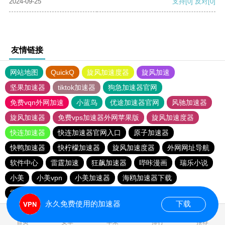
2024-09-25
支持
[0]
反对
[0]
友情链接
网站地图
QuickQ
旋风加速度器
旋风加速
坚果加速器
tiktok加速器
狗急加速器官网
免费vqn外网加速
小蓝鸟
优途加速器官网
风驰加速器
旋风加速器
免费vps加速器外网苹果版
旋风加速度器
快连加速器
快连加速器官网入口
原子加速器
快鸭加速器
快柠檬加速器
旋风加速度器
外网网址导航
软件中心
雷霆加速
狂飙加速器
哔咔漫画
瑞乐小说
小美
小美vpn
小美加速器
海鸥加速器下载
雷霆加速下载
雷霆加速
海鸥加速度
雷霆加速版ins
永久免费使用的加速器
下载
0.022756s
首页
安卓
苹果
排行
推荐