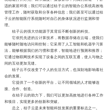
适的家居环境；我们可以通过桔子云的智能办公系统高效地
管理工作，随时获取和分享各种信息；我们甚至可以通过桔
子云的智能医疗系统随时对自己的身体状况进行监测和管
理。
桔子云的强大功能源于其背后不断创新的科技。
它依托先进的云计算技术，将数据存储在云端，使我们
能够随时随地访问和控制；它采用了人工智能和机器学习算
法，能够根据我们的习惯和需求，智能地进行预测和推荐；
它通过物联网技术实现了设备之间的互联互通，使人与物之
间的互动更加无缝。
桔子云不仅改变了个人的生活方式，也深刻地影响着社
会的发展。
它提供了一个创新的平台，让不同领域的人才能够连
接、合作、创造。
在桔子云的助力下，我们可以更加高效地进行各种工作
和项目，实现更多的创新和突破。
总之，桔子云是未来智能科技发展的重要标志之一。