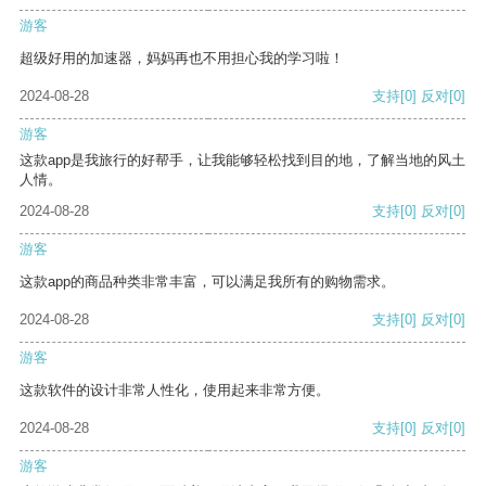
游客
超级好用的加速器，妈妈再也不用担心我的学习啦！
2024-08-28
支持
[0]
反对
[0]
游客
这款app是我旅行的好帮手，让我能够轻松找到目的地，了解当地的风土
人情。
2024-08-28
支持
[0]
反对
[0]
游客
这款app的商品种类非常丰富，可以满足我所有的购物需求。
2024-08-28
支持
[0]
反对
[0]
游客
这款软件的设计非常人性化，使用起来非常方便。
2024-08-28
支持
[0]
反对
[0]
游客