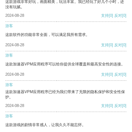
这款游戏非常好玩，画面精美，玩法丰富。我已经玩了好几个小时，还
没有玩腻。
2024-08-28
支持
[0]
反对
[0]
游客
这款软件的功能非常全面，可以满足我所有需求。
2024-08-28
支持
[0]
反对
[0]
游客
这款加速器VPM应用程序可以给你提供全球覆盖和最高安全性的连接。
2024-08-28
支持
[0]
反对
[0]
游客
这款加速器VPM应用程序已经为我们带来了无限的隐私保护和安全性保
护。
2024-08-28
支持
[0]
反对
[0]
游客
这款游戏的剧情非常感人，让我久久不能忘怀。