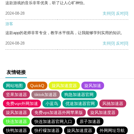
这款游戏的音乐非常优美，听了让人心旷神怡。
2024-08-28
支持
[0]
反对
[0]
游客
这款app的老师非常专业，教学水平很高，让我能够学到实用的知识。
2024-08-28
支持
[0]
反对
[0]
友情链接
网站地图
QuickQ
旋风加速度器
旋风加速
坚果加速器
tiktok加速器
狗急加速器官网
免费vqn外网加速
小蓝鸟
优途加速器官网
风驰加速器
旋风加速器
免费vps加速器外网苹果版
旋风加速度器
快连加速器
快连加速器官网入口
原子加速器
快鸭加速器
快柠檬加速器
旋风加速度器
外网网址导航