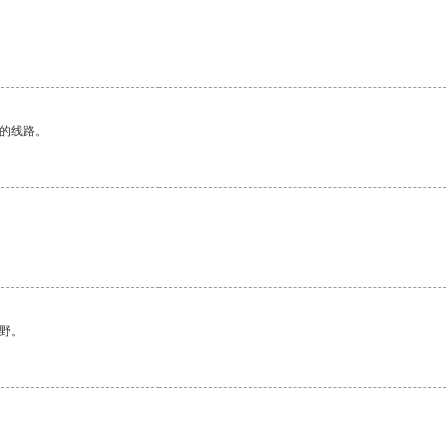
。
区的线路。
野。